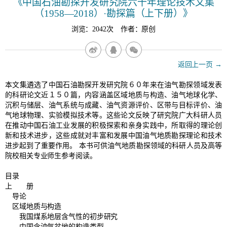
《中国石油勘探开发研究院六十年理论技术文集
（1958—2018）·勘探篇（上下册）》
浏览：2042次 作者：原创
返回上一页 →
本文集遴选了中国石油勘探开发研究院６０年来在油气勘探领域发表
的科研论文近１５０篇，内容涵盖区域地质与构造、油气地球化学、
沉积与储层、油气系统与成藏、油气资源评价、区带与目标评价、油
气地球物理、实验模拟技术等。这些论文反映了研究院广大科研人员
在推动中国石油工业发展的积极探索和亲身实践中，所取得的理论创
新和技术进步，这些成就对丰富和发展中国油气地质勘探理论和技术
进步起到了重要作用。 本书可供油气地质勘探领域的科研人员及高等
院校相关专业师生参考阅读。
目录
上 册
导论
区域地质与构造
我国煤系地层含气性的初步研究
中国含油气盆地的构造类型