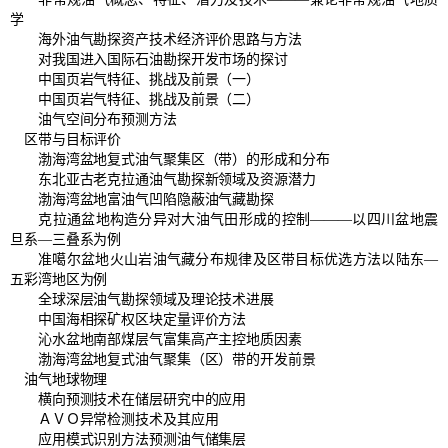
学
海外油气勘探资产技术经济评价思路与方法
对我国进入国际石油勘探开发市场的探讨
中国页岩气特征、挑战及前景（一）
中国页岩气特征、挑战及前景（二）
油气空间分布预测方法
区带与目标评价
渤海湾盆地复式油气聚集区（带）的形成和分布
东北亚古老克拉通油气勘探新领域及资源潜力
渤海湾盆地富油气凹陷隐蔽油气藏勘探
克拉通盆地构造分异对大油气田形成的控制———以四川盆地震
旦系—三叠系为例
准噶尔盆地火山岩油气藏分布规律及区带目标优选方法以陆东—
五彩湾地区为例
全球深层油气勘探领域及理论技术进展
中国海相探矿权区块定量评价方法
沁水盆地南部煤层气富集高产主控地质因素
渤海湾盆地复式油气聚集（区）带的开发前景
油气地球物理
横向预测技术在储层研究中的应用
ＡＶＯ异常检测技术及其应用
应用模式识别方法预测油气储集层