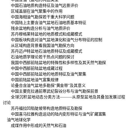
中国石油地质构造特征及油气远景评价
区域盖层在油气聚集中的作用
中国海相油气勘探若干重大科学问题
中国陆上主要含油气盆地石油地质基本特征
残余盆地构造分析与油气地质评价
苏丹穆格莱特盆地的地质模式和成藏模式
中国板块构造对油气盆地演化和油气分布特征的控制
从区域构造背景看我国油气勘探方向
苏丹迈卢特盆地石油地质特征及成藏模式
石油地质学理论若干热点问题的探讨
我国中西部前陆盆地的特殊性和多样性及其天然气勘探
中国中西部前陆盆地成藏过程
中国中西部前陆盆地的地质特征及油气聚集
中国前陆盆地油气富集规律
论叠合含油气盆地多勘探“黄金带”及其意义
中国主要克拉通前寒武纪裂谷分布与油气勘探前景
全球沉积盆地动态分类方法———从原型盆地及其叠加发展过程
讨论
苏丹福拉凹陷陡坡带构造地质特征及勘探
中国喜马拉雅构造运动的陆内变形特征与油气矿藏富集
油气地球化学
成煤作用中形成的天然气和石油