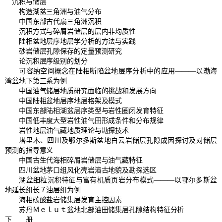
沉积与储层
构造湖盆三角洲与油气分布
中国东部古代扇三角洲沉积
沉积方式与碎屑岩储层的层内非均质性
陆相盆地层序地层学分析的方法与实践
砂岩储层孔隙保存的定量预测研究
论沉积层序级别的划分
可容纳空间概念在陆相断陷盆地层序分析中的应用———以渤海
湾盆地下第三系为例
中国油气储层地质研究面临的挑战和发展方向
中国陆相盆地层序地层格架及模式
中国东部陆相湖盆层序类型与岩性圈闭发育特征
中国低丰度大型岩性油气田形成条件和分布规律
岩性地层油气藏地质理论与勘探技术
塔里木、四川及鄂尔多斯盆地白云岩储层孔隙成因探讨及对储层
预测的指导意义
中国古生代海相碎屑岩储层与油气藏特征
四川盆地茅口组风化壳岩溶古地貌及勘探选区
湖盆细粒沉积特征与富有机质页岩分布模式———以鄂尔多斯盆
地延长组长７油层组为例
海相碳酸盐岩储集层发育主控因素
苏丹Ｍｅｌｕｔ盆地北部油田储集层孔隙结构特征分析
下 册