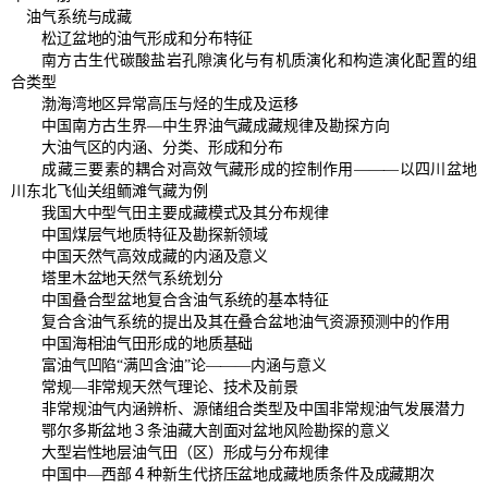
油气系统与成藏
松辽盆地的油气形成和分布特征
南方古生代碳酸盐岩孔隙演化与有机质演化和构造演化配置的组
合类型
渤海湾地区异常高压与烃的生成及运移
中国南方古生界—中生界油气藏成藏规律及勘探方向
大油气区的内涵、分类、形成和分布
成藏三要素的耦合对高效气藏形成的控制作用———以四川盆地
川东北飞仙关组鲕滩气藏为例
我国大中型气田主要成藏模式及其分布规律
中国煤层气地质特征及勘探新领域
中国天然气高效成藏的内涵及意义
塔里木盆地天然气系统划分
中国叠合型盆地复合含油气系统的基本特征
复合含油气系统的提出及其在叠合盆地油气资源预测中的作用
中国海相油气田形成的地质基础
富油气凹陷“满凹含油”论———内涵与意义
常规—非常规天然气理论、技术及前景
非常规油气内涵辨析、源储组合类型及中国非常规油气发展潜力
鄂尔多斯盆地３条油藏大剖面对盆地风险勘探的意义
大型岩性地层油气田（区）形成与分布规律
中国中—西部４种新生代挤压盆地成藏地质条件及成藏期次