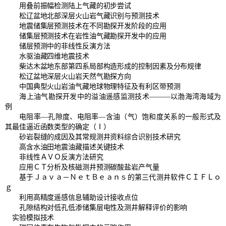
用叠前振幅检测陆上气藏的初步尝试
松辽盆地北部深层火山岩气藏识别与预测技术
地震储集层预测技术在不同勘探开发阶段的应用
储集层预测技术在岩性油气藏勘探开发中的应用
储层预测中的非线性反演方法
水驱油藏四维地震技术
柴达木盆地东部第四系局部构造形成的控制因素及分布规律
松辽盆地深层火山岩天然气勘探方向
中国典型火山岩油气藏地球物理特征及有利区带预测
海上油气勘探开发中的溢油遥感监测技术———以渤海湾海域为
例
电阻率—孔隙度、电阻率—含油（气）饱和度关系的一般形式及
其最佳逼近函数类型的确定（Ⅰ）
砂岩裂缝的成因及其常规测井资料综合识别技术研究
高含水油田地震油藏描述关键技术
非线性ＡＶＯ反演方法研究
应用ＣＴ分析及核磁测井预测碳酸盐岩产气量
基于Ｊａｖａ－ＮｅｔＢｅａｎｓ的第三代测井软件ＣＩＦＬｏ
ｇ
利用高精度遥感信息辅助设计接收点位
孔隙结构对低孔低渗储集层电性及测井解释评价的影响
实验模拟技术