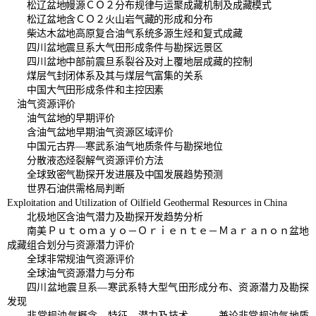
松辽盆地幔源ＣＯ２分布规律与运聚成藏机制及成藏模式
松辽盆地含ＣＯ２火山岩气藏的形成和分布
柴达木盆地高原复合油气系统多源生烃和复式成藏
四川盆地震旦系大气田形成条件与勘探远景区
四川盆地中部前震旦系裂谷及对上覆地层成藏的控制
煤层气封闭体系及其与煤层气富集的关系
中国大气田形成条件和主控因素
油气资源评价
油气盆地的早期评价
含油气盆地早期油气资源区域评价
中国元古界—寒武系油气地质条件与勘探地位
分散液态烃裂解气资源评价方法
全球致密气勘探开发进展及中国发展趋势预测
世界石油供需格局判断
Exploitation and Utilization of Oilfield Geothermal Resources in China
北极地区含油气潜力及勘探开发趋势分析
南美Ｐｕｔｏｍａｙｏ－Ｏｒｉｅｎｔｅ－Ｍａｒａｎｏｎ盆地
成藏组合划分与资源潜力评价
全球非常规油气资源评价
全球油气资源潜力与分布
四川盆地震旦系—寒武系特大型气田形成分布、资源潜力及勘探
发现
非常规油气概念、特征、潜力及技术———兼论非常规油气地质