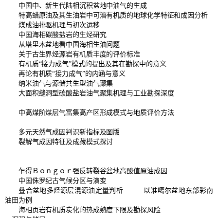
中国中、新生代陆相沉积盆地中油气的生成
特高蜡原油及其生油岩中可溶有机质的地球化学特征和成因分析
煤成油排驱机理与初次运移
中国海相碳酸盐岩的生烃研究
从塔里木盆地看中国海相生油问题
关于古生界烃源岩有机质丰度的评价标准
有机质“接力成气”模式的提出及其在勘探中的意义
再论有机质“接力成气”的内涵与意义
纳米油气与源储共生型油气聚集
大面积缝洞型碳酸盐岩油气聚集机理与工业勘探深度
中高煤阶煤层气富集高产区形成模式与地质评价方法
多元天然气成因判识新指标及图版
裂解气成因特征及成藏模式探讨
乍得Ｂｏｎｇｏｒ强反转裂谷盆地高酸值原油成因
中国侏罗纪古气候分区与演变
叠合盆地多烃源层混源油定量判析———以准噶尔盆地东部彩南
油田为例
海相页岩有机质炭化的热成熟度下限及勘探风险