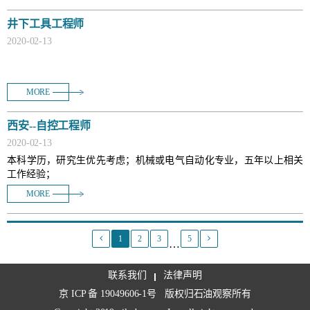
井下工具工程师
2020
-
02
-
13
MORE
西安--自控工程师
2020
-
02
-
13
本科学历，研究生优先考虑；机械或电气自动化专业，五年以上相关
工作经验；
MORE
1
2
3
5
…
联系我们
法律声明
京 ICP 备 19049606-1号
版权归石油观察所有