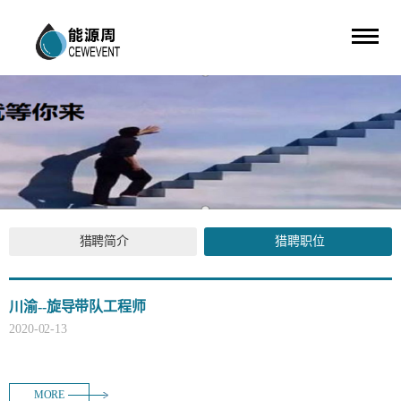
猎聘简介
猎聘职位
川渝--​旋导带队工程师
2020
-
02
-
13
MORE