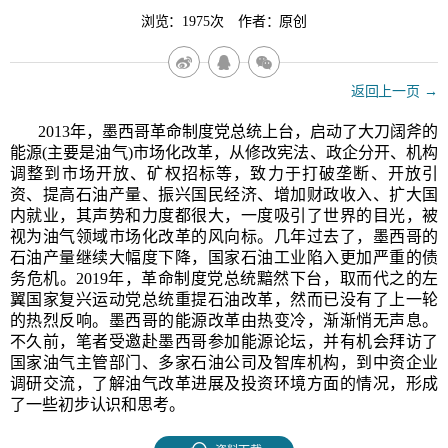
浏览：1975次 作者：原创
返回上一页 →
2013年，墨西哥革命制度党总统上台，启动了大刀阔斧的
能源(主要是油气)市场化改革，从修改宪法、政企分开、机构
调整到市场开放、矿权招标等，致力于打破垄断、开放引
资、提高石油产量、振兴国民经济、增加财政收入、扩大国
内就业，其声势和力度都很大，一度吸引了世界的目光，被
视为油气领域市场化改革的风向标。几年过去了，墨西哥的
石油产量继续大幅度下降，国家石油工业陷入更加严重的债
务危机。2019年，革命制度党总统黯然下台，取而代之的左
翼国家复兴运动党总统重提石油改革，然而已没有了上一轮
的热烈反响。墨西哥的能源改革由热变冷，渐渐悄无声息。
不久前，笔者受邀赴墨西哥参加能源论坛，并有机会拜访了
国家油气主管部门、多家石油公司及智库机构，到中资企业
调研交流，了解油气改革进展及投资环境方面的情况，形成
了一些初步认识和思考。