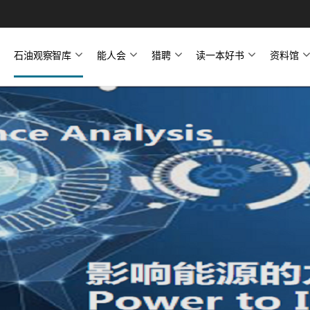
石油观察智库
能人会
猎聘
读一本好书
资料馆
号
石油观察智库简介
石油观察家
俄罗斯中亚研究中心
天然气研究中心
图件中心
定制报告与图件
能人会简介
中国能源周
私享会
公开课
猎聘简介
猎聘职位
读一本好书简介
好书推荐—专业报告
好书推荐—图件
好书推荐—炼化储运
好书推荐—勘探开发
好书推荐—石油财经
好书推荐—页岩气专场
文章
图件
文件
报告
资料目