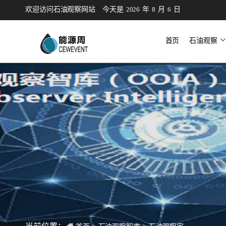
欢迎访问石油观察网站
今天是
2026
年
8
月
6
日
首页
石油观察
微信公众
研究咨询
会议会展
猎聘
培训
新闻
公告