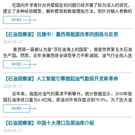
在国内外学者针对井壁稳定的问题已经开展了较为深入的研究，
建立了多种经验模型、解析模型和数值模拟方法，但针对输入参数的
不确定性及其对井壁稳定分析结果影响的研究则较少、认识尚不明
MORE
确。为此，以井壁稳定力学解析模型为基础，结合可靠度理论下的一
次二阶矩方法，建立了基于可靠度理论的井壁失稳风险评价方法，研
【石油观察家】吕建中：墨西哥能源改革的困局与反思
究了不同钻井液当量密度下的井壁稳定可靠概率，并考察了参数不确
定程度对井壁稳定分析结果的影响规律。研究结果表明：①井壁稳定
2020
-
01
-
17
输入参数的分布规律基本满足正态分布，变异系数越高，则样本数据
墨西哥一直被认为是“浮在油海上的国家”，曾是世界第五大石油
的不确定性越强，对井壁
生产国。然而，近年来墨西哥全球竞争力不断减弱，油气行业陷入连
年不景气的怪圈。与之相对的是，12月6日，墨西哥国家石油公司在墨
MORE
西哥东南部发现巨型油藏，其探明储量、概算储量和可能储量达到5亿
桶，是30多年来最大的发现。这能否刺激墨西哥2013年以来的惨淡的
【石油观察家】人工智能引擎掀起油气勘探开发新革命
能源改革？墨西哥能源改革困局能给我们带来哪些反思与启示？
2020
-
01
-
17
近年来，我国对油气的需求不断攀升。统计数据显示，2018年我
国石油净进口量为4.4亿吨，原油对外依存度达到70.9%。为了加大油
气供应，国内石油企业加大了石油勘探力度，提出了更高的要求，这
MORE
对勘探开发领域带来了前所未有的压力。一方面，勘探难度越来越
大，我国已探明石油储量中低渗、超低渗储量占70%，已开发油田综
【石油观察家】中国十大港口及原油库介绍
合含水率达89.35%，原油储量和产量的提升面临巨大压力；另一方
面，石油生产成本居高不下，企业效益难以控制。此外，生态环境保
2020
-
01
-
17