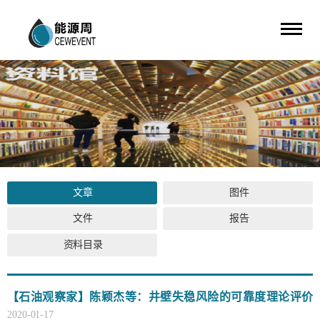
文章
图件
文件
报告
资料目录
【石油观察家】陈颖杰等：井壁失稳风险的可靠度理论评价
方法
2020
-
01
-
17